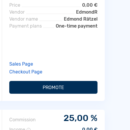
Price
0,00 €
Vendor
EdmondR
Vendor name
Edmond Rätzel
Payment plans
One-time payment
Sales Page
Checkout Page
PROMOTE
25,00 %
Commission
Income
0,00 €