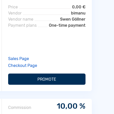
Price
0,00 €
Vendor
bimanu
Vendor name
Swen Göllner
Payment plans
One-time payment
Sales Page
Checkout Page
PROMOTE
10,00 %
Commission