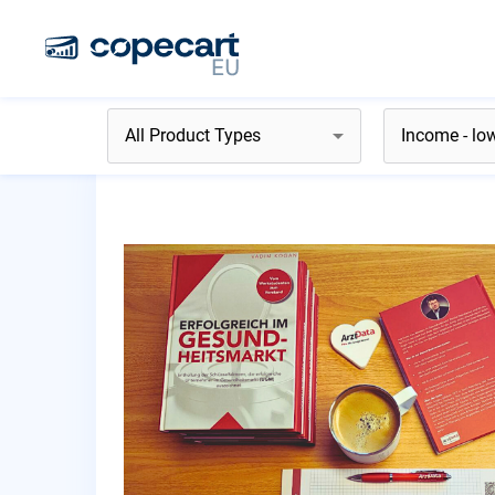
P
You 