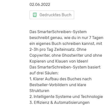
Vadim ist ein anerkannter Experte in der
02.06.2022
steigern kannst
und Dich als Marke
Kundengewinnung im Gesundheitsmarkt
inszenierst.
und leitet derzeit fünf Gesellschaften.
Gedrucktes Buch
• Die exakten Schritte zur einheitlichen
Seine Reise zeigt, dass man mit
Digitalisierung
Deiner Prozesse zur
Entschlossenheit und Leidenschaft auch
Kundengewinnung.
Das SmarterSchreiben-System
ohne formalen Abschluss große Erfolge
beschreibt genau, wie du in nur 7 Tagen
• Die persönliche Not-To-Do Liste
von
erzielen kann.
ein eigenes Buch schreiben kannst, mit
Edmond Rätzel
In seinem Buch teilt er seine Erfahrungen
2-3h pro Tag Zeiteinsatz. Ohne
• Durch die Anleitungen in diesem
und bietet konkrete Strategien für den
Copywriter, ohne Ghostwriter und ohne
Buch
, ersparst du dir viel Zeit beim selber
erfolgreichen Übergang vom
Kopieren und Klauen von Ideen!
ausprobieren
Angestellten zum Unternehmer, speziell
Das SmarterSchreiben-System basiert
im Gesundheitssektor.
auf drei Säulen:
Nutze jetzt diese einmalige Chance und
1. Klarer Aufbau des Buches nach
profitiere von der boomenden Foto-
Bestseller-Vorbildern und klare
Videografen-Industrie.
Versand innerhalb der folgenden 3-10
Strukturen
Sichere dir jetzt dein Exemplar!
Werktage nach Zahlungseingang
2. Intelligente Systeme und Technologie
Edmond Rätzel
3. Effizienz & Automatisierungen