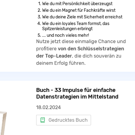
Wie du mit Persönlichkeit überzeugst
Wie du ein Magnet für Fachkräfte wirst
Wie du deine Ziele mit Sicherheit erreichst
Wie du ein loyales Team formst, das
Spitzenleistungen erbringt
... und noch vieles mehr!
Nutze jetzt diese einmalige Chance und
profitiere
von den Schlüsselstrategien
der Top-Leader
, die dich souverän zu
deinem Erfolg führen.
Sichere dir jetzt dein kostenloses
Exemplar! (Du brauchst nur die Versand-
und Logistikpauschale in Höhe von 6,90
Buch - 33 Impulse für einfache
Euro zu übernehmen.​)
Datenstrategien im Mittelstand
18.02.2024
Gedrucktes Buch