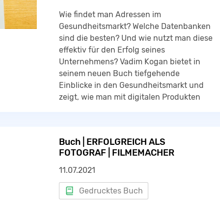
Wie findet man Adressen im
Gesundheitsmarkt? Welche Datenbanken
sind die besten? Und wie nutzt man diese
effektiv für den Erfolg seines
Unternehmens? Vadim Kogan bietet in
seinem neuen Buch tiefgehende
Einblicke in den Gesundheitsmarkt und
zeigt, wie man mit digitalen Produkten
und innovativen Strategien erfolgreich
wird.
Buch | ERFOLGREICH ALS
FOTOGRAF | FILMEMACHER
Was du aus diesem Buch lernen kannst:
11.07.2021
• wie du als Unternehmer in der
Gesundheitsbranche mehr Geld
Gedrucktes Buch
verdienen kannst
• wie du unter anderem durch