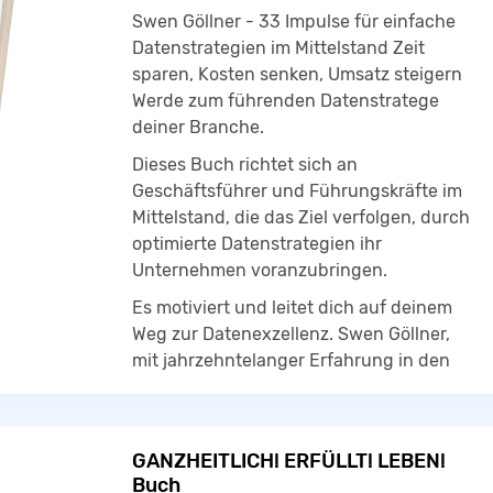
Swen Göllner - 33 Impulse für einfache
Datenstrategien im Mittelstand Zeit
sparen, Kosten senken, Umsatz steigern
Werde zum führenden Datenstratege
deiner Branche.
Dieses Buch richtet sich an
Geschäftsführer und Führungskräfte im
Mittelstand, die das Ziel verfolgen, durch
optimierte Datenstrategien ihr
Unternehmen voranzubringen.
Es motiviert und leitet dich auf deinem
Weg zur Datenexzellenz. Swen Göllner,
mit jahrzehntelanger Erfahrung in den
Bereichen Business Intelligence und
ausgezeichnet für innovative Lösungen
im Datenmanagement, beweist, dass
GANZHEITLICH! ERFÜLLT! LEBEN!
Erfolg oft durch die richtige Anwendung
Buch
von Daten, den Aufbau eines