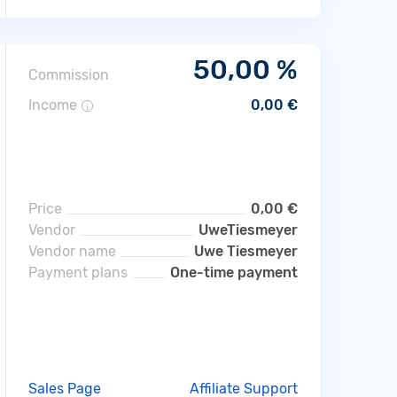
50,00 %
Commission
Income
0,00 €
i
Price
0,00 €
Vendor
UweTiesmeyer
Vendor name
Uwe Tiesmeyer
Payment plans
One-time payment
Sales Page
Affiliate Support