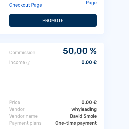
Page
Checkout Page
PROMOTE
50,00 %
Commission
Income
0,00 €
i
Price
0,00 €
Vendor
whyleading
Vendor name
David Smole
Payment plans
One-time payment