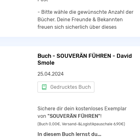
- Bitte wähle die gewünschte Anzahl der
Bücher. Deine Freunde & Bekannten
freuen sich sicherlich über dieses
Geschenk
Regulärer Verkaufspreis sonst: 11,95 €
Buch - SOUVERÄN FÜHREN - David
Aktion jetzt für: 0,00 €
Smole
25.04.2024
Gedrucktes Buch
Sichere dir dein kostenloses Exemplar
von
"SOUVERÄN FÜHREN"
!
(Buch 0,00€, Versand-&Logistikpauschale 6,90€)
In diesem Buch lernst du...