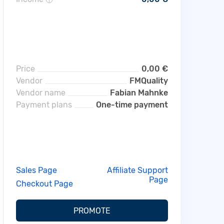
i
Price
0,00 €
Vendor
FMQuality
Vendor name
Fabian Mahnke
Payment plans
One-time payment
Sales Page
Affiliate Support
Page
Checkout Page
PROMOTE