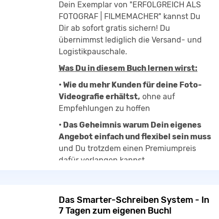
Steuerreduzierungen dein Geld behalten
Dein Exemplar von "ERFOLGREICH ALS
kannst
FOTOGRAF | FILMEMACHER" kannst Du
Dir ab sofort gratis sichern! Du
• wie du aus deinem vorhanden Geld
übernimmst lediglich die Versand- und
mehr Geld machen kannst
Logistikpauschale.
• die Strategien hinter einem
Was Du in diesem Buch lernen wirst:
erfolgreichen Unternehmen auf dem
Gesundheitsmarkt
• Wie du mehr Kunden für deine Foto-
Videografie erhältst,
ohne auf
Empfehlungen zu hoffen
Über den Autor
• Das Geheimnis warum Dein eigenes
Vadim Kogan, geboren 1977 in Sankt
Angebot einfach und flexibel sein muss
Petersburg, lebt heute mit seiner Familie
und Du trotzdem einen Premiumpreis
in Barsbüttel bei Hamburg.
dafür verlangen kannst.
Trotz eines abgebrochenen
• Wie du denken und handeln musst,
um
Informatikstudiums an der TU hat er sich
ein erfolgreiches Fotografen –
durch Praxis und Engagement eine
Das Smarter-Schreiben System - In
Filmemacher Geschäft zu führen
beeindruckende Karriere aufgebaut.
7 Tagen zum eigenen Buch!
• Wie Du Dein Gewinn signifikant