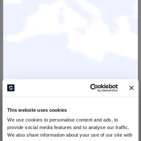
————————-————————
Buchst du 3 Live-Webinare bekommst du mit dem
Gutschein-Code 5PROZENT 5% Rabatt auf deine
Bestellung.
Buchst du 5 Live-Webinare bekommst du mit dem
Gutschein-Code 10PROZENT 10% Rabatt auf deine
Bestellung.
————————-————————
This website uses cookies
Alle Online-Veranstaltungen finden über Zoom
We use cookies to personalise content and ads, to
provide social media features and to analyse our traffic.
statt.
We also share information about your use of our site with