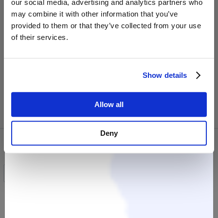
our social media, advertising and analytics partners who
————————-————————
may combine it with other information that you’ve
provided to them or that they’ve collected from your use
Neben den Datenschutzbestimmungen und den
of their services.
AGB von copecart Europe gelten auch die
AGB
und
die Bestimmungen zum
Datenschutz
von Easy
Dogs - Coaching & Training Fürth.
Show details
Impressum
Allow all
Deny
All Products