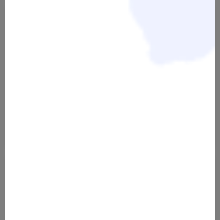
HIBBELHUNDE, Live-Webinar
SELBSTVERTRAUEN STÄRKEN,
inkl. Aufzeichnung, 16.11.26,
Live-Webinar inkl.
19:00-21:00 Uhr
Aufzeichnung, 13.07.26,
19:00-21:00 Uhr
44,00 €
44,00 €