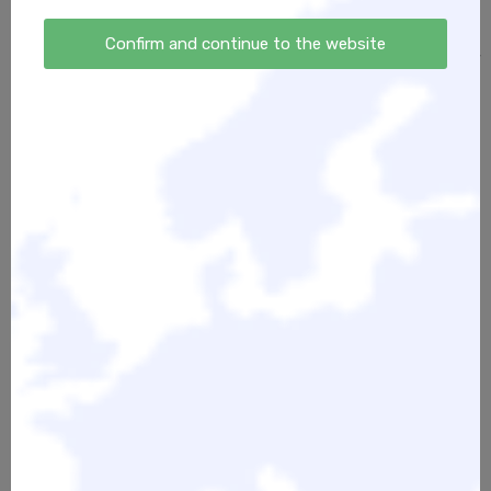
buchen. Coachings für Hundehalter:innen und
Hundetrainer:innen findest du nicht hier. Diese und
Confirm and continue to the website
mein gesamtes Angebot findest du auf meiner
Webseite:
Nadine Wachter - Easy Dogs Fürth
————————-————————
Bitte beachte, dass Trainerfortbildungen nur dann
für dich buchbar sind, wenn du bereits im
Hundeberuf arbeitest oder dich in der Ausbildung
dazu befindest. Ohne Nachweis ist eine Teilnahme
leider nicht möglich.
Solltest du dir unsicher sein, kontaktiere mich bitte
vor dem Kauf per E-Mail an
Nadine - Easy Dogs
Fürth
.