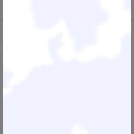
Tag im Salon.
All Products
FASZINATION LOCKEN - Locken
2 Tage Seminar - FASZINATION
Trendschnitte mit dem
LOCKEN - Locken Basic –