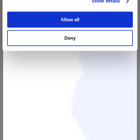
Show details
Europ.Afro Curls-Aufbauk.-
Skool - Online Schule + Schere
Curving Cut Level 3 24. + 25.
1.497,00 €
April 2027
Allow all
1.781,43 €
Deny
Lasergravur pro Produkt
Datei Einrichtung für
Lasergravuren
9,40 €
70,00 €