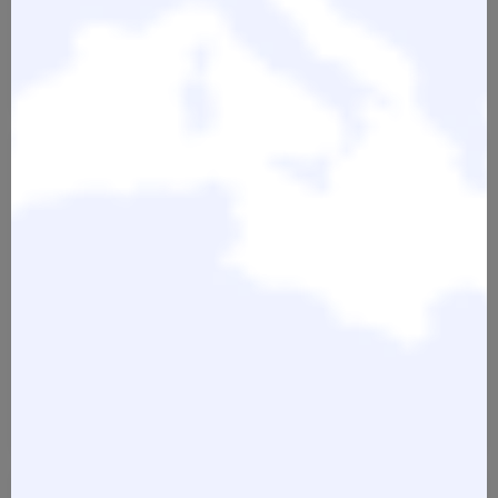
Curving Cut
Curving Cut 1 (Level 1) 26.+27.
September 2026
474,81 €
1.663,62 €
2 Tage Seminar - FASZINATION
2 Tage Seminar-Faszination
LOCKEN - Locken Pro –
Locken-Europ.Afro Curls-
CurvingCut 2 (Level2) 24.+25.
Aufbauk.-Curving Cut Level 3
Oktober 2026
07.+08.November 2026
1.663,62 €
1.781,43 €