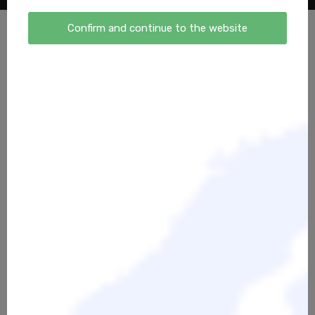
Confirm and continue to the website
Willkommen im VerLOCKEND erfolgreich Shop
Hier findest du ausgewählte Tools und Ausbildungen
rund um das Thema Locken – direkt aus unserer
täglichen Praxis im Salon und in der Academy.
Ob
Curving Cut Scheren in 6", 7" oder 9"
, professionelle
Arbeitsmaterialien wie Colorboards oder Scherenbock,
oder unsere
Online-School und Seminare
– jedes
Produkt ist darauf ausgelegt, dich fachlich und
wirtschaftlich weiterzubringen.
Du möchtest dein Können im Lockenbereich gezielt
ausbauen?
Dann findest du hier auch unsere
Seminare und
Ausbildungen – vom Einstieg bis zur Masterclass
.
Wir erweitern unser Sortiment bewusst und mit Bedacht
– Qualität vor Masse.
Alles, was du hier findest, nutzen wir selbst – jeden