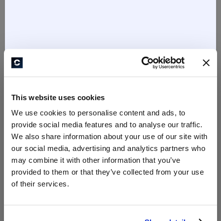
FASZINATION LOCKEN - Locken
FASZINATION LOCKEN - Locken
Basic – Curving Cut-Level 1 -
Pro – Curving Cut - Level2 - 13.
20. + 21. Februar 2027
+ 14. März 2027
This website uses cookies
1.663,62 €
1.663,62 €
We use cookies to personalise content and ads, to
provide social media features and to analyse our traffic.
We also share information about your use of our site with
our social media, advertising and analytics partners who
may combine it with other information that you’ve
provided to them or that they’ve collected from your use
of their services.
Faszination Locken-
VerLOCKEND Erfolgreich -