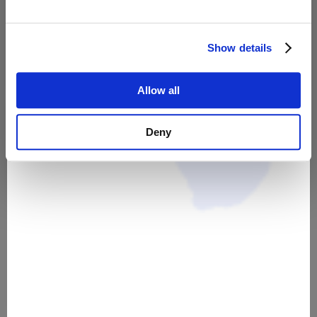
THE ROX - Double-Frauen- 1 x
THE ROX - Double Männer- 1 x
Ticket für 2 Personen (Team)
Ticket für 2 Personen (Team)
um 15:00
um 15:30
Show details
100,00 €
100,00 €
Allow all
Deny
THE ROX - 4er Team Mix - 1 x
Ticket für 4 Personen (Team)
um 16:00
100,00 €